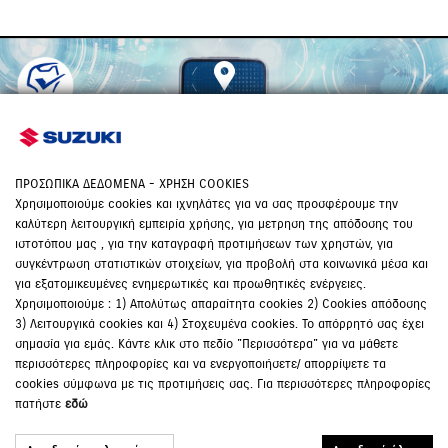
ΔΙΚΤΥΟ ΑΝΤΙΠΡΟΣΩΠΩΝ
ΠΕΡΙΣΣΟΤΕΡΑ
ΠΡΟΣΩΠΙΚΑ ΔΕΔΟΜΕΝΑ - ΧΡΗΣΗ COOKIES
Χρησιμοποιούμε cookies και ιχνηλάτες για να σας προσφέρουμε την
καλύτερη λειτουργική εμπειρία χρήσης, για μετρηση της απόδοσης του
ιστοτόπου μας , για την καταγραφή προτιμήσεων των χρηστών, για
Νικ. Ι. Θεοχαράκης Α.Ε.
συγκέντρωση στατιστικών στοιχείων, για προβολή στα κοινωνικά μέσα και
για εξατομικευμένες ενημερωτικές και προωθητικές ενέργειες.
Διεύθυνση
Χρησιμοποιούμε : 1) Απολύτως απαραίτητα cookies 2) Cookies απόδοσης
Λεωφ. Κηφισού 29, Αιγάλεω, 12242
3) Λειτουργικά cookies και 4) Στοχευμένα cookies. Το απόρρητό σας έχει
Τηλέφωνο
σημασία για εμάς. Κάντε κλικ στο πεδίο "Περισσότερα" για να μάθετε
+30 210 48 33 328
περισσότερες πληροφορίες και να ενεργοποιήσετε/ απορρίψετε τα
cookies σύμφωνα με τις προτιμήσεις σας. Για περισσότερες πληροφορίες
Όροι χρήσης
πατήστε
εδώ
Προσωπικά Δεδομένα
Εγχειρίδια Κατόχων